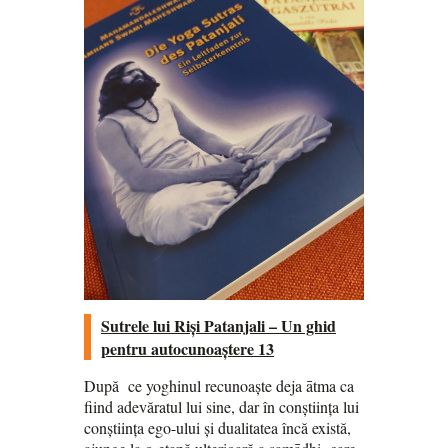
Sutrele lui Riși Patanjali – Un ghid
pentru autocunoaștere 13
După ce yoghinul recunoaște deja ātma ca
fiind adevăratul lui sine, dar în conștiința lui
conștiința ego-ului și dualitatea încă există,