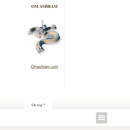
OM ASHRAM
Omashram.com
On top ^