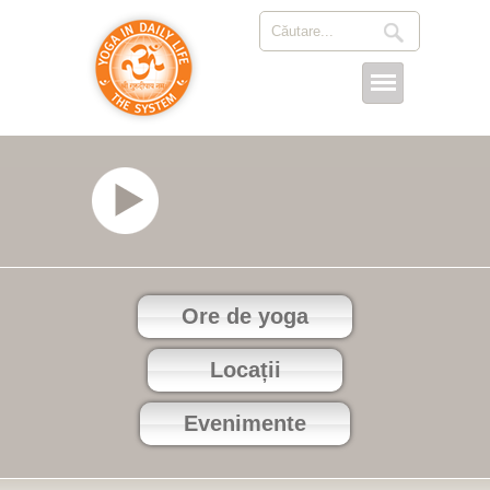
Ore de yoga
Locații
Evenimente