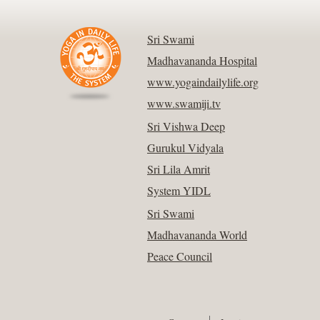
Sri Swami
Madhavananda Hospital
www.yogaindailylife.org
www.swamiji.tv
Sri Vishwa Deep
Gurukul Vidyala
Sri Lila Amrit
System YIDL
Sri Swami
Madhavananda World
Peace Council