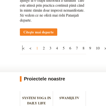
ajunge la o etapă ulterioară a samādhi care
este atinsă prin practica continuă până când
în minte rămân doar impresii nemanifestate.
Să vedem ce ne oferă mai rishi Patanjali
departe.
Citește mai departe
<
<
1
2
3
4
5
6
7
8
9
10
Proiectele noastre
SYSTEM YOGA IN
SWAMIJI.TV
DAILY LIFE