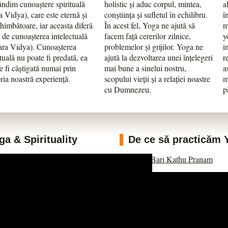
ndim cunoaștere spirituală
holistic și aduc corpul, mintea,
a
a Vidya), care este eternă și
conștiința și sufletul în echilibru.
î
himbătoare, iar aceasta diferă
În acest fel, Yoga ne ajută să
m
 de cunoașterea intelectuală
facem față cererilor zilnice,
y
ra Vidya). Cunoașterea
problemelor și grijilor. Yoga ne
i
ituală nu poate fi predată, ea
ajută la dezvoltarea unei înțelegeri
r
e fi câștigată numai prin
mai bune a sinelui nostru,
a
ria noastră experiență.
scopului vieții și a relației noastre
m
cu Dumnezeu.
p
 & Spirituality
De ce să practicăm Y
Secvența
Bari Kathu Pranam