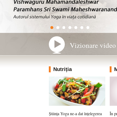
Vizionare video
Nutriția
M
Știința Yoga ne-a dat înțelegerea
În p