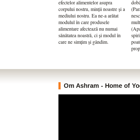
efectelor alimentelor asupra
dobâ
corpului nostru, minții noastre și a
(Par
mediului nostru. Ea ne-a arătat
nesc
modulul în care produsele
mult
alimentare afectează nu numai
(Apa
sănătatea noastră, ci și modul în
spir
care ne simțim și gândim.
poat
prop
Om Ashram - Home of Yoga