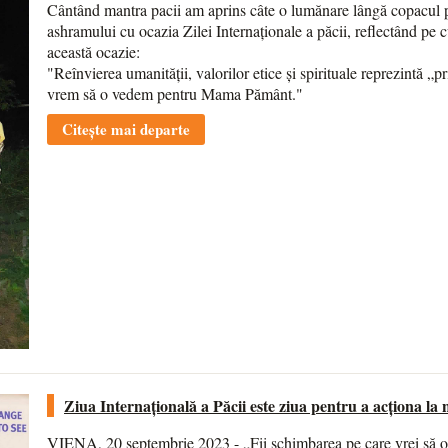
Cântând mantra pacii am aprins câte o lumănare lângă copacul p
ashramului cu ocazia Zilei Internaționale a păcii, reflectând pe 
această ocazie:
"Reînvierea umanității, valorilor etice și spirituale reprezintă „
vrem să o vedem pentru Mama Pământ."
Citește mai departe
Ziua Internațională a Păcii este ziua pentru a acționa la n
VIENA, 20 septembrie 2023 - „Fii schimbarea pe care vrei să o