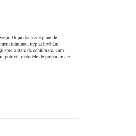
vieții. După două zile pline de
ameni minunați, treptat învățăm
şii spre o stare de echilibrare, cum
ul potrivit, metodele de preparare ale