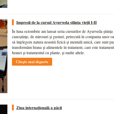
Impresii de la cursul Ayurveda ştiința vieții I-II
În luna octombrie am lansat seria cursurilor de Ayurveda ştiința 
cunoștințe, de mirosuri şi gusturi, petrecută în compania unor o
să
înțelegem
natura noastră fizică şi mentală unică, care sunt pa
transformăm hrana şi alimentele în tratament, care este tratament
hranei şi tratamentul cu plante, şi multe altele.
Citește mai departe
Ziua internațională a păcii