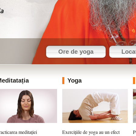
Ore de yoga
Locaț
editatația
Yoga
racticarea meditației
Exercițiile de yoga au un efect
P