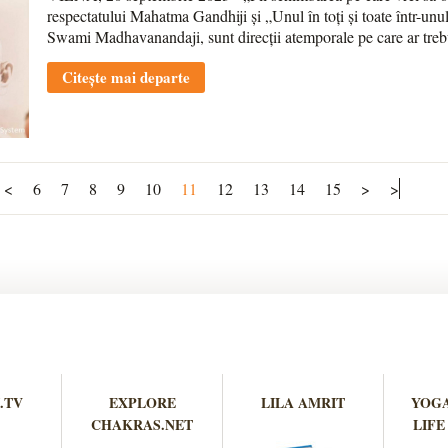
respectatului Mahatma Gandhiji și „Unul în toți și toate într-un
Swami Madhavanandaji, sunt direcții atemporale pe care ar trebu
Citește mai departe
<
6
7
8
9
10
11
12
13
14
15
>
>
.TV
EXPLORE
LILA AMRIT
YOGA
CHAKRAS.NET
LIFE