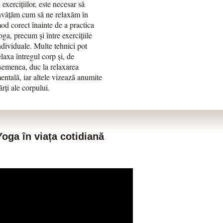
l exercițiilor, este necesar să
nvățăm cum să ne relaxăm în
od corect înainte de a practica
oga, precum și între exercițiile
ndividuale. Multe tehnici pot
elaxa întregul corp și, de
semenea, duc la relaxarea
entală, iar altele vizează anumite
ărți ale corpului.
oga în viața cotidiană