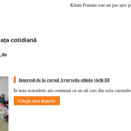
Khatu Pranam este un pas spre p
iața cotidiană
Life
Impresii de la cursul Ayurveda ştiința vieții III
În luna noiembrie am continuat cu un alt curs din seria cursurilo
Citește mai departe