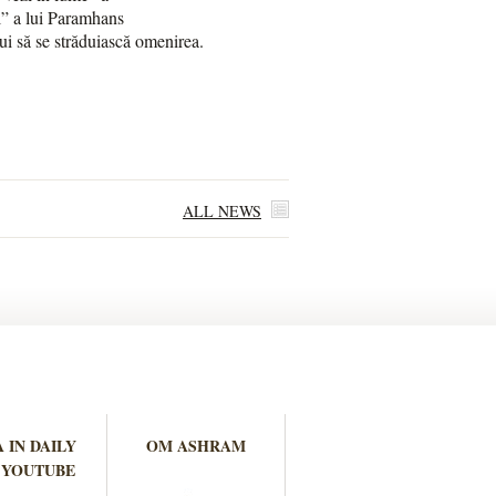
ul” a lui Paramhans
i să se străduiască omenirea.
ALL NEWS
 IN DAILY
OM ASHRAM
 YOUTUBE