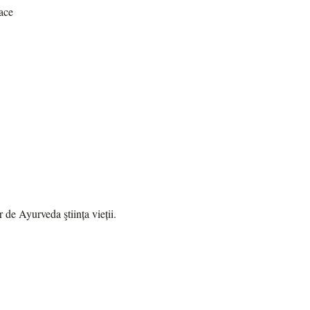
ace
r de Ayurveda ştiința vieții.