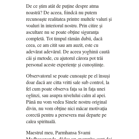
De ce știm atât de puține despre atma
noastră? De aceea, fiindcă nu putem
recunoaște realitatea printre multele valuri și
voaluri în interiorul nostru. Prin citire și
ascultare nu se poate obține siguranța
completă. Tot timpul rămân dubii, dacă
ceea, ce am citit sau am auzit, este cu
adevărat adevărul. De aceea yoghinii caută
căi și metode, cu ajutorul cărora pot trăi
personal aceste experiențe și cunoștiințe.
Observatorul se poate cunoaște pe el însuși
doar dacă are citta vritti sale sub control, la
fel cum poate observa fața sa în fața unei
oglinzi, sau asupra nivelului calm al apei.
Până nu vom vedea Sinele nostru original
divin, nu vom obține nici măcar motivația
corectă pentru a persevera mai departe pe
calea spirituală.
Maestrul meu, Parmhansa Svami
Madhavananda, dădea un exemplu: sunt doi