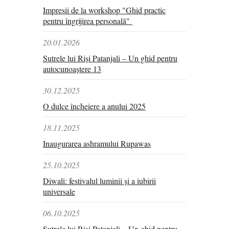
Impresii de la workshop "Ghid practic
pentru îngrijirea personală"
20.01.2026
Sutrele lui Riși Patanjali – Un ghid pentru
autocunoaștere 13
30.12.2025
O dulce încheiere a anului 2025
18.11.2025
Inaugurarea ashramului Rupawas
25.10.2025
Diwali: festivalul luminii și a iubirii
universale
06.10.2025
Sutrele lui Riși Patanjali – Un ghid pentru