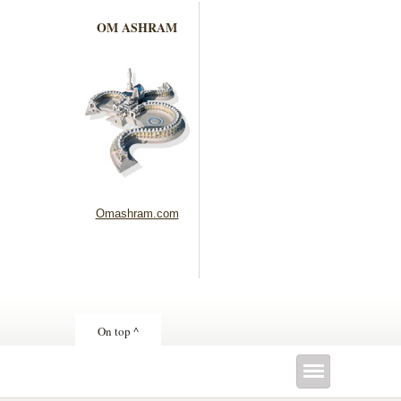
OM ASHRAM
Omashram.com
On top ^