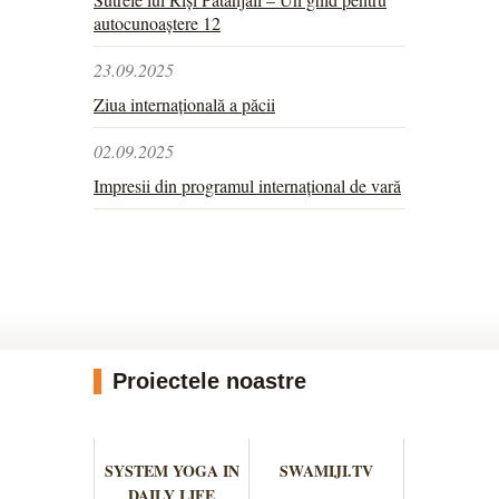
autocunoaștere 12
23.09.2025
Ziua internațională a păcii
02.09.2025
Impresii din programul internațional de vară
Proiectele noastre
SYSTEM YOGA IN
SWAMIJI.TV
DAILY LIFE