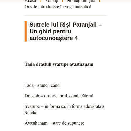
Acasă
Noutăți
Noutăți din țară
Ore de introducere în yoga autentică
Sutrele lui Riși Patanjali –
Un ghid pentru
autocunoaștere 4
Tada drastuh svarupe avasthanam
Tada= atunci, când
Drastuh = observatorul, conducătorul
Svarupe = în forma sa, în forma adevărată a
Sinelui
Avasthanam = stare de supunere