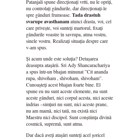
Patanjali spune direcționați vrtti, nu le opriți,
nu controlați gândurile, dar direcționați-le
Tada drastuh
spre gânduri frumoase.
svarupe avasthanam
atunci drasta, voi, cel
care privește, voi sunteți martorul, fixați
gândurile voastre în savrupa, atma vostru,
sinele vostru. Realizați situația despre care
v-am spus.
Și acum unde este soluția? Detașarea
deasupra atașării. Sri Ady Shancarachariya
a spus într-un bhajan minunat ”Cit ananda
rupa, shivoham , shivoham, shivoham”.
Cunoașteți acest bhajan foarte bine. El
spune eu nu sunt aceste elemente, nu sunt
aceste gânduri, nici corpul acesta, nici aceste
indrias –simțuri nu sunt, nici aceste prane,
nu am mamă, nici tată, nu există nici
Maestru nici discipol. Sunt conștiința divină
cosmică, supremă, sunt atma.
Dar dacă aveți atașări sunteți acel șoricel