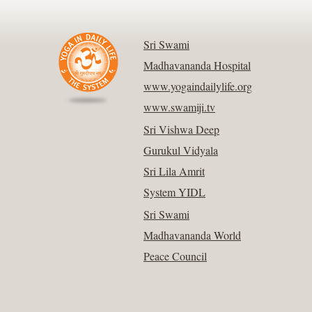
Sri Swami
Madhavananda Hospital
www.yogaindailylife.org
www.swamiji.tv
Sri Vishwa Deep
Gurukul Vidyala
Sri Lila Amrit
System YIDL
Sri Swami
Madhavananda World
Peace Council