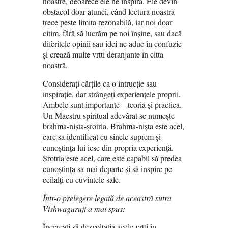
noastre, deoarece ele ne inspiră. Ele devin
obstacol doar atunci, când lectura noastră
trece peste limita rezonabilă, iar noi doar
citim, fără să lucrăm pe noi înșine, sau dacă
diferitele opinii sau idei ne aduc în confuzie
și crează multe vrtti deranjante în citta
noastră.
Considerați cărțile ca o intrucție sau
inspirație, dar strângeți experiențele proprii.
Ambele sunt importante – teoria și practica.
Un Maestru spiritual adevărat se numește
brahma-nișta-șrotria. Brahma-nișta este acel,
care sa identificat cu sinele suprem și
cunoștința lui iese din propria experiență.
Șrotria este acel, care este capabil să predea
cunoștința sa mai departe și să inspire pe
ceilalți cu cuvintele sale.
Într-o prelegere legată de aceastră sutra
Vishwaguruji a mai spus:
Încercați să dezvoltația acele vrtti în