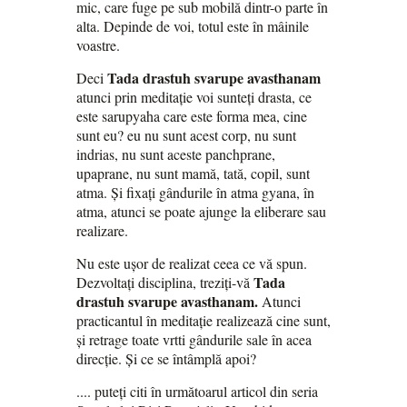
mic, care fuge pe sub mobilă dintr-o parte în
alta. Depinde de voi, totul este în mâinile
voastre.
Tada drastuh svarupe avasthanam
Deci
atunci prin meditație voi sunteți drasta, ce
este sarupyaha care este forma mea, cine
sunt eu? eu nu sunt acest corp, nu sunt
indrias, nu sunt aceste panchprane,
upaprane, nu sunt mamă, tată, copil, sunt
atma. Și fixați gândurile în atma gyana, în
atma, atunci se poate ajunge la eliberare sau
realizare.
Nu este ușor de realizat ceea ce vă spun.
Tada
Dezvoltați disciplina, treziți-vă
drastuh svarupe avasthanam.
Atunci
practicantul în meditație realizează cine sunt,
și retrage toate vrtti gândurile sale în acea
direcție. Și ce se întâmplă apoi?
.... puteți citi în următoarul articol din seria