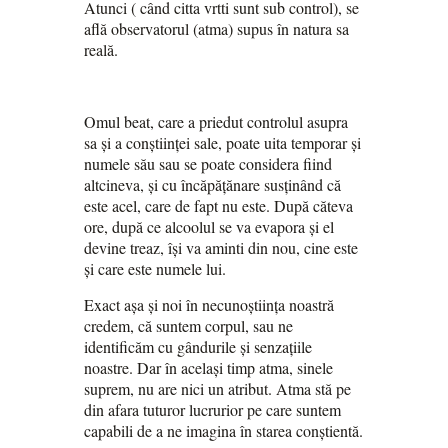
Atunci ( când citta vrtti sunt sub control), se
află observatorul (atma) supus în natura sa
reală.
Omul beat, care a priedut controlul asupra
sa și a conștiinței sale, poate uita temporar și
numele său sau se poate considera fiind
altcineva, și cu încăpățănare susținând că
este acel, care de fapt nu este. După căteva
ore, după ce alcoolul se va evapora și el
devine treaz, își va aminti din nou, cine este
și care este numele lui.
Exact așa și noi în necunoștiința noastră
credem, că suntem corpul, sau ne
identificăm cu gândurile și senzațiile
noastre. Dar în același timp atma, sinele
suprem, nu are nici un atribut. Atma stă pe
din afara tuturor lucrurior pe care suntem
capabili de a ne imagina în starea conștientă.