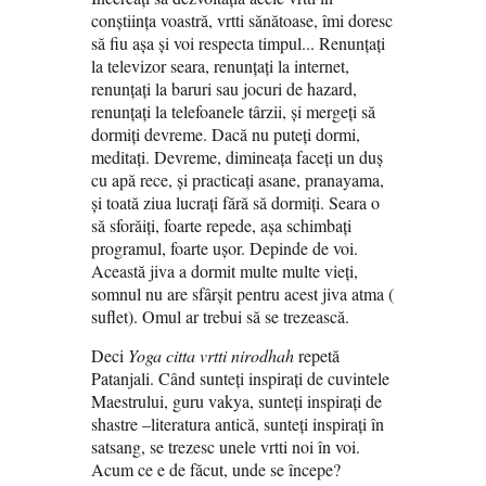
conștiința voastră, vrtti sănătoase, îmi doresc
să fiu așa și voi respecta timpul... Renunțați
la televizor seara, renunțați la internet,
renunțați la baruri sau jocuri de hazard,
renunțați la telefoanele târzii, și mergeți să
dormiți devreme. Dacă nu puteți dormi,
meditați. Devreme, dimineața faceți un duș
cu apă rece, și practicați asane, pranayama,
și toată ziua lucrați fără să dormiți. Seara o
să sforăiți, foarte repede, așa schimbați
programul, foarte ușor. Depinde de voi.
Această jiva a dormit multe multe vieți,
somnul nu are sfârșit pentru acest jiva atma (
suflet). Omul ar trebui să se trezească.
Deci
Yoga citta vrtti nirodhah
repetă
Patanjali. Când sunteți inspirați de cuvintele
Maestrului, guru vakya, sunteți inspirați de
shastre –literatura antică, sunteți inspirați în
satsang, se trezesc unele vrtti noi în voi.
Acum ce e de făcut, unde se începe?