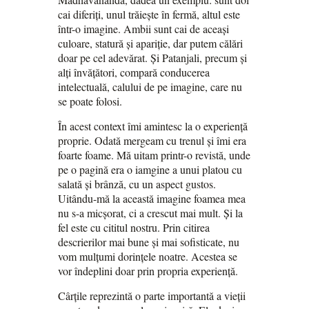
cai diferiți, unul trăiește în fermă, altul este
într-o imagine. Ambii sunt cai de aceași
culoare, statură și apariție, dar putem călări
doar pe cel adevărat. Și Patanjali, precum și
alți învățători, compară conducerea
intelectuală, calului de pe imagine, care nu
se poate folosi.
În acest context îmi amintesc la o experiență
proprie. Odată mergeam cu trenul și îmi era
foarte foame. Mă uitam printr-o revistă, unde
pe o pagină era o iamgine a unui platou cu
salată și brânză, cu un aspect gustos.
Uitându-mă la această imagine foamea mea
nu s-a micșorat, ci a crescut mai mult. Și la
fel este cu cititul nostru. Prin citirea
descrierilor mai bune și mai sofisticate, nu
vom mulțumi dorințele noatre. Acestea se
vor îndeplini doar prin propria experiență.
Cârțile reprezintă o parte importantă a vieții